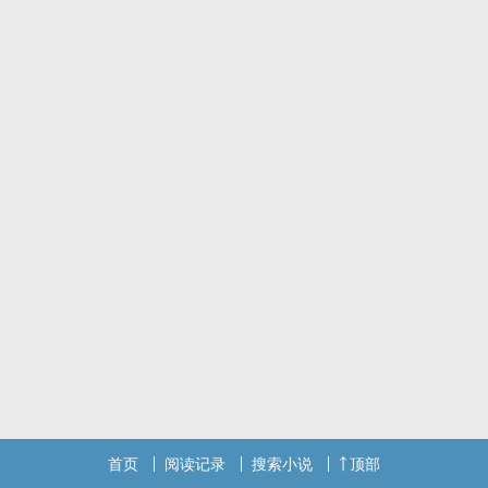
某回：抱歉，我不能留下任何后患。
这世她重生在异世界的废物嫡小姐身上，没想到却有了身孕！
她拼命练功赚钱，只想重回研究毒医上。
她问：干嘛一直追着我不放！
他回：追着娘子是为夫的使命。
她气的跳脚、他笑的灿烂。
男强宠文，女情商低，小家伙们加油添醋。
还有千万妖宠等着养！？
－
｜作者有话说｜文笔很糟糕，请见谅ＱＱ
文内描述外貌只会讲述差别和风格。
单纯是个人习惯和个性，当娘了会比较不在乎外表。
只要知道自己很漂亮，相公很帅就好了（Ｘ）
｜公告｜
此书已移往「新的ＰＯＰＯ帐号」，会进行翻修后再出发。
２０２０／４／２０最终更新－
首页
阅读记录
搜索小说
顶部