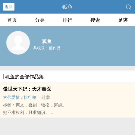
狐鱼
返回
首页
分类
排行
搜索
足迹
狐鱼
共收录 1 部作品
狐鱼的全部作品集
傲世天下妃：天才毒医
古代爱情
/
排行榜
连载
标签：爽文，喜剧，轻松，穿越。
她不求权利，只求知识。
前世她窝在研究室里二十几年，合作伙伴却因她的研究资料而杀了
她。
她问：我要的很多吗？