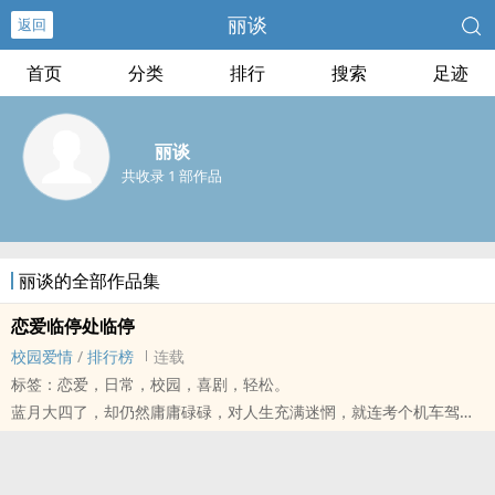
丽谈
返回
首页
分类
排行
搜索
足迹
丽谈
共收录 1 部作品
丽谈的全部作品集
恋爱临停处临停
校园爱情
/
排行榜
连载
标签：恋爱，日常，校园，喜剧，轻松。
蓝月大四了，却仍然庸庸碌碌，对人生充满迷惘，就连考个机车驾照
也考了四次也没考上，
今天又是她的倒楣日，在倒楣日遇到从来不可能会有交集的学弟，
学弟竟然要她跟他走，是怎么回事啊…