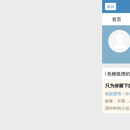
返回
首页
焦糖狐狸
只为你留下
校园爱情
/
排
标签：不限，
国中时的小说
为自己留个回
---献给天空