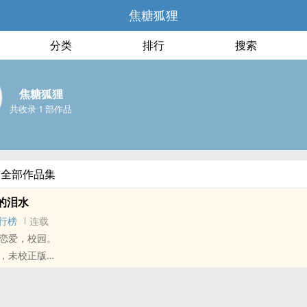
焦糖狐狸
分类
排行
搜索
焦糖狐狸
共收录 1 部作品
的全部作品集
的泪水
行榜
连载
恋爱，校园。
，未校正版
忆罢了
祝她幸福