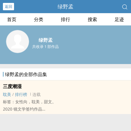
绿野孟
返回
首页
分类
排行
搜索
足迹
绿野孟
共收录 1 部作品
绿野孟的全部作品集
三度潮湿
耽美
/
排行榜
连载
标签：女性向，耽美，甜文。
2020 镜文学签约作品
台味十足，
跳八家将的小狼狗。
×