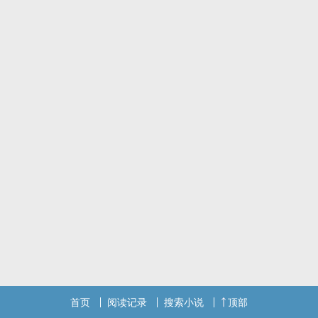
纯良文静，
明星高中的小处男。
◆ ◇ ◆
他能感觉到自己的内裤又热又湿，仿佛因着春夏交际时闷热的空气受
了潮，在这个天都还没完全暗下来的时间点，在人来人往随时都可能
被注意的环境里，在象征神圣庄严的宫庙内，只和里头的神祇隔了一
面红砖墙。
这不对，这很不对。
——如果汪齐轩与陈立扬正共乘着一台火车，那么他想，他们刚才大
概面临了第一度的轨道偏离，将行驶向一方未知。
◆ ◇ ◆
BGM： 理想混蛋 Bestards - 平衡木
旺福 Won Fu - 一人一半 You Complete Me
音乐杂货店 - 三度潮湿 （感谢邵衍赠送）
封面：Meng（我的设计帐）
◆ ◇ ◆
六万字至七万字的短篇，甜度在线，绝不虐心，祝看文愉快，也欢迎
首页
阅读记录
搜索小说
顶部