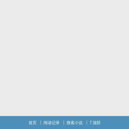
都不是！
大佬✘冷冽✘伪郎✘伪差等生
集四个元素于一身，颠覆少女小说女主角人设的最强女高中生童雅溪
女扮男装混入池遥男子高中。
强势人设不需要朋友加持？
人家就爱缠上你，你奈他如何？而且还是隔壁女校票选出来最帅的三
男神凌晨睿、符灵安、连岱柚。
拉来当普通朋友什么的是无所谓，童雅溪原本是这么想，不知不觉
中，三位帅哥在她心里占有一席之地。
人生无趣，可十六岁写下的篇章，还有发生的事情可以长到编成一本
小说？！
童雅溪于十六岁开启的转折点以及和三位男神相处的日常，在这里通
通告诉你！
《满分差等生》，一本强势伪郎与后宫（？）的青春故事。
不写你不信，写了你就给我继续看下去！
公告：
2018年8月22日顺利完结！
首页
阅读记录
搜索小说
顶部