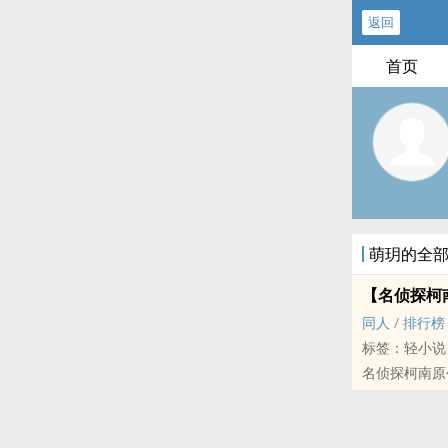
返回
首页
萌玥的全
【名侦探柯
‍同‌‎人‍
/
排行榜
标签：轻小说
名侦探柯南原
*‍同‌‎人‍文
*新兰cp
*兰变小、隐