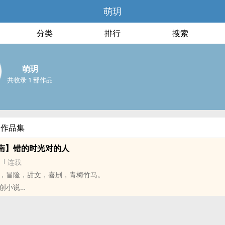
萌玥
分类
排行
搜索
萌玥
共收录 1 部作品
部作品集
南】错的时光对的人
连载
，冒险，甜文，喜剧，青梅竹马。
创小说
瞒身分