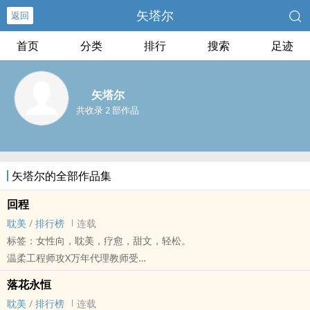
矢塔尔
返回
首页
分类
排行
搜索
足迹
矢塔尔
共收录 2 部作品
矢塔尔的全部作品集
回程
‌耽‌‎‎美‌
/
排行榜
连载
标签：女性向，‌耽‌‎‎美‌，疗愈，甜文，轻松。
温柔工程师攻X万年代理教师受
苦命X苦命
落花永恒
被你身上的伤痕所吸引，所以我才如此珍惜。攻:景明；受:春和；‍1‌V‌1‍
‌耽‌‎‎美‌
/
排行榜
连载
HE