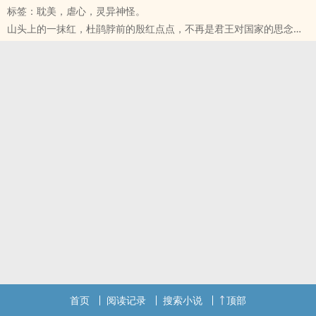
标签：‌耽‌‎‎美‌，虐心，灵异神怪。
景明 : HE ? 那是什么啊?
山头上的一抹红，杜鹃脖前的殷红点点，不再是君王对国家的思念，
春和: HE 就是 H+ENDING
未曾被记载在史册上的一点朱砂，如今在此为你诉说，这不为人知的
景明: 宝贝，那你跟我来一下HE好不好
传言。
春和: 不是啦 ，是HHAAPY ENDING 啦，喂!!!放我下来。
‍1‌V‌1‍ HE 保证
_____________关灯_______________
主角：臯月、茆沾 配角：因为太多说了你也记不住
注:1 此篇篇名均取材自古文。
以下雷点请注意
注2: 前期回忆杀偏硬。
1.回忆杀
注3: 好像有点注太多。
2.回忆杀
注4: 作者热爱回忆杀，不喜请避雷。
3.回忆杀
注5:愿岁月静好现世安稳。
4.不排除洒狗血可能
以上 矢塔尔亲笔。
5.错字自行忽略
6.愿岁月静好现世安稳
首页
阅读记录
搜索小说
顶部