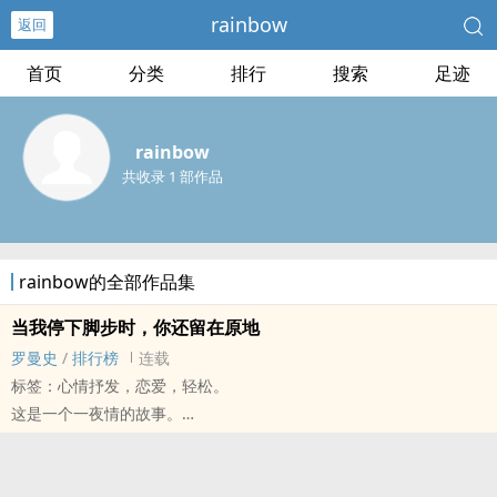
rainbow
返回
首页
分类
排行
搜索
足迹
rainbow
共收录 1 部作品
rainbow的全部作品集
当我停下脚步时，你还留在原地
罗曼史
/
排行榜
连载
标签：心情抒发，恋爱，轻松。
这是一个‌‎‌一‍‎夜‎情‌的故事。
至少在我看来是如此的。
它缘于现实中的一个梦，时间跨度不长就一天。