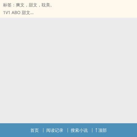
标签：爽文，甜文，‎‎耽‎‌美‎‌‍。
当有正文的肉看就好
‎‌‌1‎V‎‌1‍‌‎ ABO 甜文
====================
殒落繁星的番外
作者脸书:顾子珩
单独看OK
有番外，独立看也不成问题
付费皆为打赏!!!!!!!
番外连结点这里
无能力者私FB也可看到精采完全版!
=======================
==============
作者FB :顾子珩
殒落正文
首页
阅读记录
搜索小说
顶部