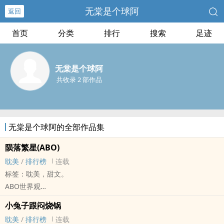
无棠是个球阿
返回
首页
分类
排行
搜索
足迹
无棠是个球阿
共收录 2 部作品
无棠是个球阿的全部作品集
陨落繁星(ABO)
‎‎耽‎‌美‎‌‍
/
排行榜
连载
标签：‎‎耽‎‌美‎‌‍，甜文。
ABO世界观
‎‌‍1‎v‌‌1‍‌ 生子 甜文
小兔子跟闷烧锅
详细在第一章描述
‎‎耽‎‌美‎‌‍
/
排行榜
连载
几本上有主线但都在%%%