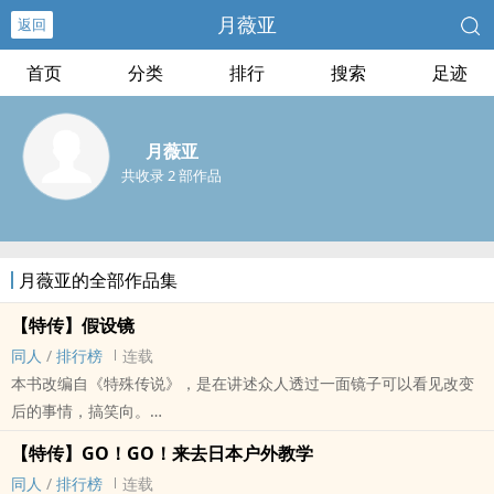
月薇亚
返回
首页
分类
排行
搜索
足迹
月薇亚
共收录 2 部作品
月薇亚的全部作品集
【特传】假设镜
‌‎同‌‎‎人‌‌
/
排行榜
连载
本书改编自《特殊传说》，是在讲述众人透过一面镜子可以看见改变
后的事情，搞笑向。
事情是这样开始的……
【特传】GO！GO！来去日本户外教学
在某一天早上，许多人醒来时，发现自己身处于一个黑色的陌生世
‌‎同‌‎‎人‌‌
/
排行榜
连载
界。