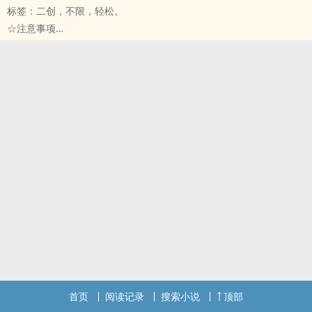
标签：二创，不限，轻松。
但来到此处的并不只自己一个人！
☆注意事项
几乎所有彼此认识的人都在一块了，大家便推断这是有计划阴谋的！
※大概一半以上是欢乐向（灾难向？）
就在大家还在思考自己最近有没有惹到谁时，扇董事便在此时出现了
※其实并没有去过日本，所以重点也不是旅游（灾难片？）
——
※时间点大致上是2-2-7以后
「各位好！我们现在来玩一个小游戏，名字就叫做『如果』！」
※可能有bug
众人的眼前猛地落下一面比人还要千倍大的镜子，所有人的模样都纳
※无ＣＰ
入了镜中。
☆简介
「这个东西叫做『假设镜』。游戏玩法就是，触碰镜面，然后以如果
因为如此如此，这般这般的因素，守世界的学生们决定来一场原世界
为开头假设，这个镜子就会实际地演出来喔！」
的日本之旅！
「还不懂的话，实际试试看就知道了，没有到达一定的假设数量是不
号称狐群狗党的C班同学们，不负众望地在原世界造成一堆灾难！
能离开的喔呵呵呵——」
「不是说好以不造成原世界困扰为原则吗！你们同意书签参考用的
接着人就消失无踪了，只留下还愣着的众人。
喔！」
然后，公愤了。
隐藏在飞机之上，被漾漾给捡走的小妖精，竟然也带来了意想不到的
※
困扰？
曾于御我论坛发表过，
冰之一族的小妖精、来自公会的三名袍级，以及无意间就已经踩入事
就是修一修丢上来的节奏（Ｘ
件之中的褚冥漾，所有一切相关人员全员到齐！
内文不能粗体字好伤，希望大家分得出来哪个是假设哪个是现实（抹
首页
阅读记录
搜索小说
顶部
「所以说，人真的要听老人言，都说了路上的东西不能乱捡，我到底