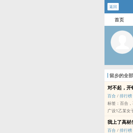
返回
首页
留步的全
对不起，开
百合
/
排行榜
标签：百合，
广设1乙某女
跟班家的车门
我上了高材
空气凝结了三
百合
/
排行榜
"对ˋ不起我