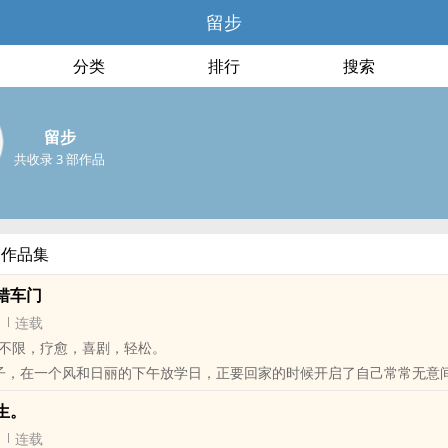
留步
分类
排行
搜索
留步
共收录 3 部作品
部作品集
错车门
连载
不限，疗愈，喜剧，轻松。
子，在一个风和日丽的下午放学日，正要回家的时候开启了自己常常无意
。
生。
秒钟。
连载
开错车门了。"广设1乙某女尴尬地说出这句话。