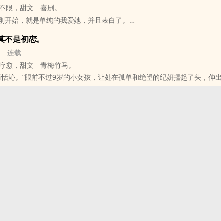
不限，甜文，喜剧。
下，两人又见面，成了无话不谈的朋友。
"刚开始，就是单纯的我爱她，并且表白了。
久，才在一起。
人了。"她拒绝了。
，只是让人会心一笑。
莫不是初恋。
推开她，她又把我留下来，之后，我们断联了。
，只是两位小家碧玉。
连载
我的联络方式。
，只是尴尬开场，欢喜结尾。
疗愈，甜文，青梅竹马。
。
商恬沁。”眼前不过9岁的小女孩，让处在孤单和绝望的纪妍擡起了头，伸
让妳逃走了。
从小，早已经意识到对商恬沁不一样的情愫，纪妍刚开始也只认为是对姐
就是为了帮她疗伤。
不是这么一回事。 不小心看到姐姐和其他小男生在打闹，纪妍不高兴了
"
沁。不干了。 商恬沁愣了一下，不跟小男生玩了，跑去对纪妍又搂又亲
对她没辄。 “恬沁，妳怎么老是黏在纪妍身上，不怕被说话呀？” 商恬沁
着柔软的声音回答：“谁不跟纪妍玩，我就不跟谁玩！” 纪妍和商恬沁，
境，个性，脾气。都不是。 但她们是彼此的初恋，也是最适合的对象。