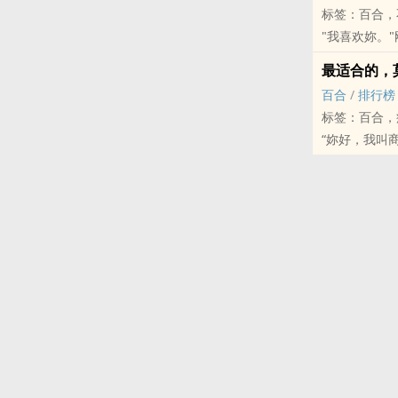
标签：百合，
之后因缘巧合
"我喜欢妳。
不知道弄了多
"我有喜欢的
此文情有独钟
最适合的，
正当我开始要
此文细水长流
百合
/
排行榜
我以为她封锁
此文悠闲清淡
标签：百合，
后来重新相遇
“妳好，我叫
这次，我不会
回去。 或许
第一次见面，
但最后，好像
"所以我们......
盒提给了商恬
"旅馆见。"
了，因为纪妍
似大的小孩用
人，不管是家