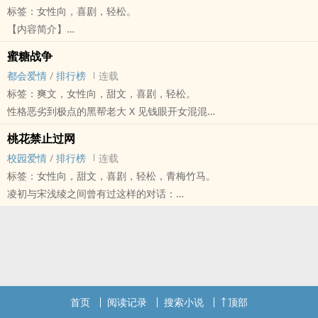
标签：女性向，喜剧，轻松。
为什么小时候的跟屁虫变成闪亮亮的校园明星，
【内容简介】
而她却成了人生失败组？
单身是一种状态，鲁是一种心态
升学、友情已经把她的生活搅得一团乱了，
蜜糖战争
宫茉如
为什么这时候还有爱情来瞎搅和？
都会爱情
/
排行榜
连载
顶着校花光环一十九年
「我就是那孤舟蓑笠翁，独钓妳这韩江雪。」
标签：爽文，女性向，甜文，喜剧，轻松。
自认是人生这部小说的女主角
「这里不给钓！」
性格恶劣到极点的黑帮老大 X 见钱眼开女混混
命运捉弄人
钝感空灵系女子 V.S. 看来温暖其实是天然黑的校园王子
唐濬
不知把她的男主角流放到哪里去了
桃花禁止过网
「苏立枫，快把从前的傻白甜还给我！」
K市第一大黑帮的首领
身边配角频频放闪的情况下
校园爱情
/
排行榜
连载
男孩沉吟片刻，「如果妳喜欢，我可以配合。」
性格高傲目轻一切
公主只好自己跨上白马寻找王子
标签：女性向，甜文，喜剧，轻松，青梅竹马。
此文温煦微甜，欢迎入内感受
英俊的外表引来许多女性飞蛾扑火只为他的一个回眸
在二十岁以前
凌初与宋浅绫之间曾有过这样的对话：
戚戚两相别，冉冉消年月
白觅觅
她遇见了……
「如果桃花像杀球疯狂朝妳打过来——」
孤舟苏立枫，独爱韩江雪
K市某默默无闻讨债事务所千金
南渚
「你会全部挡下来吧？你是最可靠的拦网手啊。」
♥♥♥♥♥
天生丽质却懒得打扮，只对钱有兴趣
风靡校园篮球校队队长
「妳是不是自动把桃花消音？」
【章节】
平时懒散眼神死，讨债时却如恶鬼附身
连名字都宣称自己就是那个命定之人
「什么桃花？」
Chapter 1 听说江雪回来了
而故事是这么开始的……
寡言风格中透出王者风范
青梅竹马（X）
Chapter 2 校花攻防战
唐濬从来没被那种蛮不在乎的眼神看过
凡事全力以赴让女人为之心醉
队友（O）
Chapter 3 这次赌的是妳的心
首页
阅读记录
搜索小说
顶部
对方还是一个穷酸暴力女
突然被新任球经「钦点」
曾经以为，他们这样的队友关系坚不可摧，直到那朵桃花强力打破他