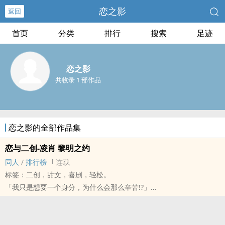
恋之影
返回
首页
分类
排行
搜索
足迹
恋之影
共收录 1 部作品
恋之影的全部作品集
恋与二创-凌肖 黎明之约
‎同‎人‍
/
排行榜
连载
标签：二创，甜文，喜剧，轻松。
「我只是想要一个身分，为什么会那么辛苦!?」
再平凡不过的我，出身在经济与交通都最发达的恋语市，担任影视公
司的制作人。
原本我以为我的命运只是每天能努力地度过每一天，但是……