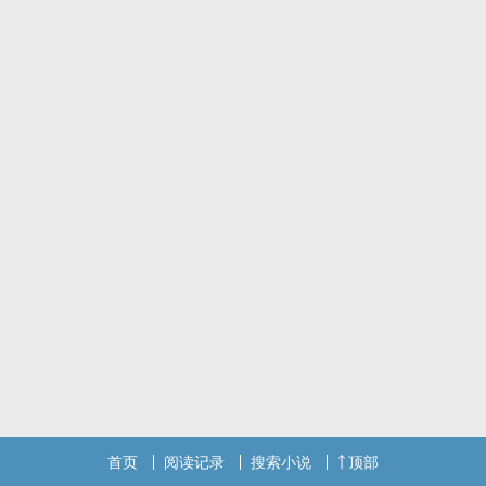
现实没有我想像的那么单纯啊!
「喂，不要蹲在马路上。你想要被车辗过去吗?」
「我也不想!可是……好累!」
生活不单纯，就是因为遇见了你吧?!
(本篇仅为二创，若不喜请轻喷)
首页
阅读记录
搜索小说
顶部