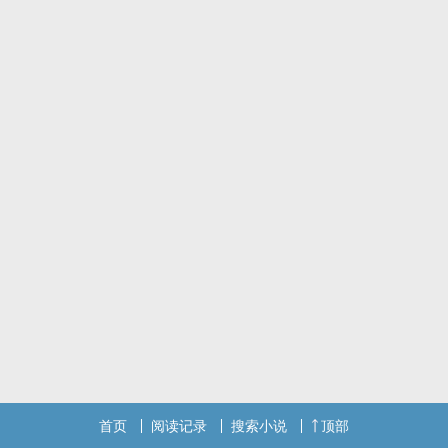
彼此极为不合？
不，怎么可能有这种事！那日只不过是他合理的提议，将她的圣师送
下凡教化众生，而她也顺道提议让他的义母同行而已……一切都是为了
大爱，绝不是公报私仇！
岂知，在一次的偶然之下，他们共同搭救了误入魔界的仙子，心结因
此得解，直到洪荒天劫现世，天地归于混沌，天界弑波旬重创，远古
诸仙死伤凋零，仙界里，一段广为流传，却来不及揭晓的感情，也随
之覆灭在魔氛之下……
他隐约清楚自己的魂识，是远古的灵魂所托生，或许因为灵识受创太
深，淡忘了记忆，所以他从未去细究过去，只因沉溺于过往积习，实
乃修行大忌！
可她手上的那枚印记，却让他的心牵起了前所未有的浮动……
只因久远劫一段未了的情缘，才会让她在投生凡间后，七岁时只见了
他一面，便起心动念，从此为他踏上修行之路，只为能再天界重逢。
原来小仙子想嫁给仙君，这么的困难？她抄了三千年的佛经，就在打
算放弃时，魔君却看上她了？
眼见阿修罗魔君，一双电眼如暗夜星辰摄人魂魄，邪魅的笑容，一勾
首页
阅读记录
搜索小说
顶部