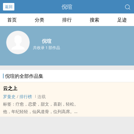
倪瑄
返回
首页
分类
排行
搜索
足迹
倪瑄
共收录 1 部作品
倪瑄的全部作品集
云之上
罗曼史
/
排行榜
连载
标签：疗愈，恋爱，甜文，喜剧，轻松。
他，年纪轻轻，仙风道骨，位列高席。
她，是女娲娘娘的胞妹，更是远古天地灵气所集结而成的仙魄，芳华
无双威仪自成。
天界有八卦传言，四禅二十三天之主──化宸天子与同界的霓萝境主，