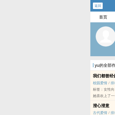
返回
首页
yu的全部
我们都曾经
校园爱情
/
排
标签：女性向
她喜欢上了一
他喜欢上了一
澄心澄意
他喜欢上了一
古代爱情
/
排
「如果我不在