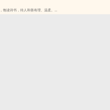
不要离开我。」
，饱读诗书，待人和善有理、温柔。
他虽贵为王子，但无半点架子，对于百姓之事总亲力亲为，深得民心。
我们靠直觉
他会待妳很好。」
，也许我们依然倔强的想要靠感觉。
，他对我百般温柔，从来没有对我生过气—至少现在没有。
，我们都知道，该靠经历了。
己一个人偷偷跑进他的书房，想给他一个惊喜时，
创造了现在，那么现在，经历过了那些傻，下一次的选择，我们是不是，
，却瞬间成了对我的惊吓。
难，不要骂我。
嫁人，就嫁给一个父皇认为合适的人，又有何不可？
不想我碰妳。」
八月起日更
王子碰我，那，王子意下如何？」
这么做，那么本王尊重妳的意见。」
相遇也好别离也好》制作
，妳我二人称呼彼此之名，妳唤我衍瀛，我唤妳妍儿，如何？」
7/2
.好像还不了解彼此吧......？
出来他这么做的原因。现在，我才知道，我是多么的不了解他。
爱他。
oks/585375』制作，现已改为书评活动。