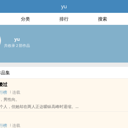
yu
分类
排行
搜索
yu
共收录 2 部作品
作品集
傻过
行榜
连载
，男性向。
个人，但她却在两人正达暧眛高峰时退缩。
个人，但他很清楚，那个人还没准备好。
个人，但他知道，他始终不会是她的选择。
行榜
连载
你身边，谁知道你会做出些什么傻事。」