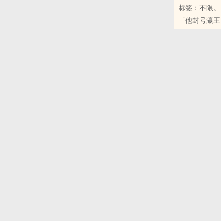
标签：不限。
「所以，以后
「他封号瀛王
/
最重要的是，
第一次的选择
相信妳嫁过去
第二次的选择
父皇说得不错
第三次的选择
但是，当我自
多少曾经的傻
那对他的惊喜
/
＊ ＊ ＊
我觉得简介好
反正我迟早要
/
「我知道，妳
七月不定更，
「是，我不想
/
「既然王妃想
书封为君.《
「从今日开始
开书日：2018/
我和衍瀛.....
我怎么也想不
尽管我多么的
＊ ＊ ＊
书封为『/bo