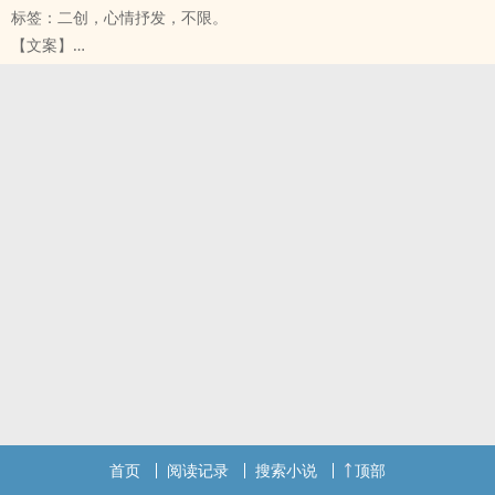
标签：二创，心情抒发，不限。
然有一非人非尸的「背棺者」，孤身游荡，步履蹒跚。
【文案】
画地为牢 叶里&云之泣
宁武皇仁光九年锦文轩刻本《异闻录》载：
细雨飘泊 天地一身落拓
扶桑画师浅溪，居泰安，喜绘鲤。
夕阳佝偻 照着趟不过的河
院前一方荷塘，锦鲤游曳，溪常与嬉戏。
枫叶走在红尘 尾声犹斟酌
其时正武德之乱，潘镇割据，战事频仍，魑魅魍魉，肆逆于道。
余晖深缄血色承诺
兵戈逼泰安，街邻皆逃亡，独溪不舍锦鲤，未去。
肩上棺木唏嘘 周身煞气惊行客
是夜，院室倏火。
林海恍惚 唱一襟呜咽旧歌
有人入火护溪，言其本鲤中妖，欲取溪命，却生情愫，遂不忍为之。
孤云亦步亦趋 几点乌鸦飞过
翌日天明，火势渐歇，人已不见。
挟裹不阖眼执着 沦为心头沈疴
溪始觉如梦，奔塘边，但见池水干涸，莲叶皆枯，塘中鲤亦不知所
昔时陶然村舍 空剩些鬼魅交驳
踪。
李渡朝暮 定格在万籁静默
自始至终，未辨眉目，只记襟上层迭莲华，其色魅惑，似血着泪。
共饮一弯江水 竟是阴阳相隔
后有青岩居士闻之，叹曰：魑祟动情，必作灰飞。犹蛾之投火耳，非
萤火将殁的那瞬 可愿燃骨跋涉
愚，乃命数也。
拨开混沌人潮 怕听得
锦鲤抄 银临＆云之泣
来者踉跄嘶哑 哭着喊爹爹
蝉声陪伴着行云流浪
天地间麻木躯壳 半生离合
首页
阅读记录
搜索小说
顶部
回忆开始后安静遥望远方