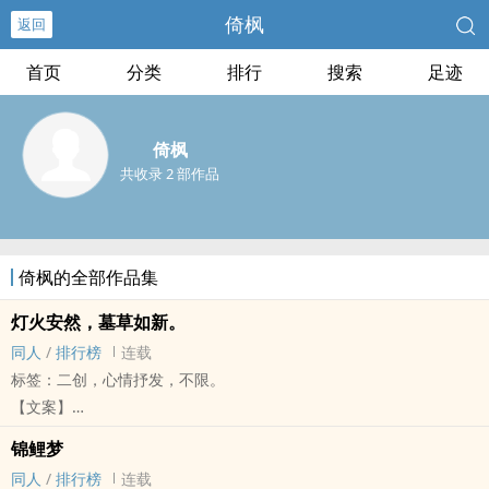
倚枫
返回
首页
分类
排行
搜索
足迹
倚枫
共收录 2 部作品
倚枫的全部作品集
灯火安然，墓草如新。
‍同‌人‎‎
/
排行榜
连载
标签：二创，心情抒发，不限。
【文案】
天宝二年，五毒教左长老乌蒙贵叛教失败，
锦鲤梦
自立天一教，命教众于洛道研制尸毒，
‍同‌人‎‎
/
排行榜
连载
李渡遂僵尸遍布，沦为一座死城。