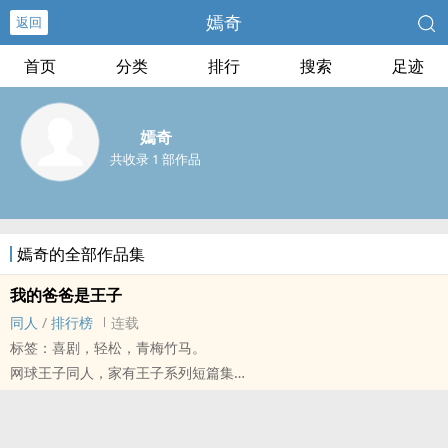
嫣奇
返回
首页
分类
排行
搜索
足迹
嫣奇
共收录 1 部作品
嫣奇的全部作品集
我的爸爸是王子
‎‌‍同‌人‌
/
排行榜
连载
标签：喜剧，轻松，青梅竹马。
网球王子‎‌‍同‌人‌，家有王子系列短篇集
有原女出没，但全系列女角应该都不是重点
2009年的旧文挖出来重贴，
可能因为一度佚失所以格外有纪念感