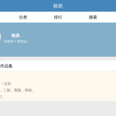
晓易
分类
排行
搜索
晓易
共收录 1 部作品
部作品集
连载
，二创，冒险，轻松。
!
过的高中生，却在图书馆之中意外的来到另一个世界，迎接她的竟是盼望
「记得我刚才说了甚么吗?力量是真的。」星梦举起手，「在这里，一切