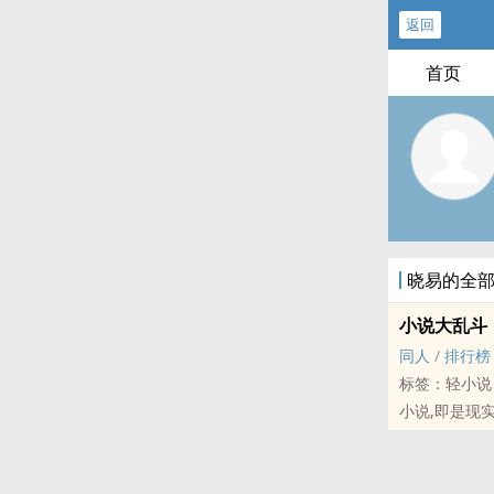
返回
首页
晓易的全
小说大乱斗
同人
/
排行榜
标签：轻小说
小说,即是现实
一名再平常不
想......
她阖起手掌，