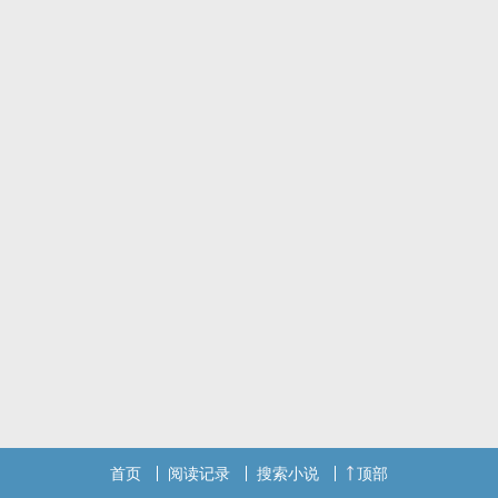
即便是亲情抑或友情，之中也必定有人会因此受伤
✧✧✧✧✧
不完美爱情这系列主要是御鸣跟亮春的同人完结后会连载另一篇还没
发但已经完稿的钻A文
文风跟一般言情小说有差异 不喜欢cp的建议不要看会毁三观 我最讨
厌有人不喜欢这种剧情然后去说这部怎样怎样的^_^ ※ 为原创！！请
勿抄袭
若在其他版面或是其他作者的内容有相似纯属巧合 只在popo发文章
有认为我抄袭的也可以告诉我我会找你们说跟我写得相似的作者谈 别
单方面一直轰哪个作家 大家都是用心在写文章的
首页
阅读记录
搜索小说
顶部