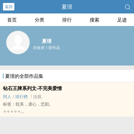
夏璟
返回
首页
分类
排行
搜索
足迹
夏璟
共收录 1 部作品
夏璟的全部作品集
钻石王牌系列文-不完美爱情
同人
/
排行榜
连载
标签：耽美，虐心，悲剧。
✧✧✧✧✧
「如果结局是美好的，一开始再怎么的难受也值得的。」
「既然人活着最后都得死，那么早点死去不也挺好?」
没有一段感情是完全完美的