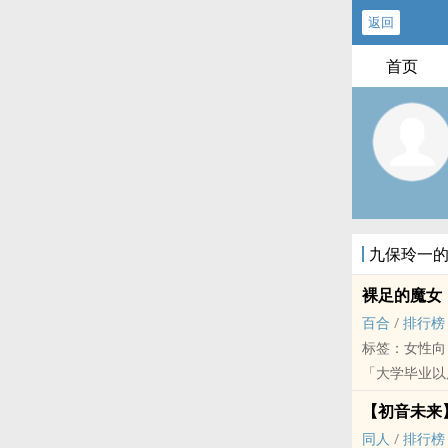
返回
首页
九保玲一
裸足的魔女
百合
/
排行榜
标签：女性向
「大学毕业以
纯希，原本只
【初音未来】
房东自称这里
同人
/
排行榜
原以为只是个