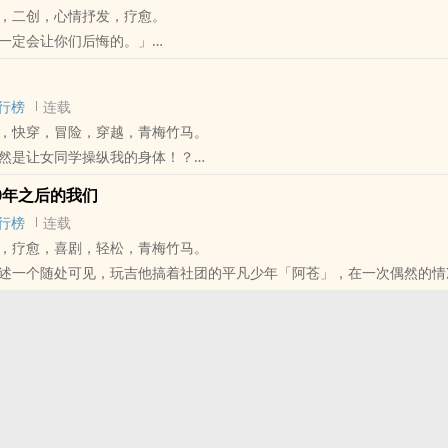
，二创，心情抒发，疗愈。
真价实的异世界。
一定会让你们后悔的。」
乎被当成了无事不晓的魔女。
来到大公司就职十年的音乐制作人「P」，
今天也如常的飘来红茶与饼干的香气。
忍受公司那些包装偶像的信条，决心离开公司。
行榜
连载
前，出现了一位街头演唱的少女－－不，正确来说并不是少女。
，快穿，冒险，穿越，青梅竹马。
初音未来」。
然是让女同学操纵我的身体！？
遇与重逢，命运的相会不只连结过去，更能改变未来。
年级的时候。
让心爱的女孩继续微笑，你愿意放开她的手吗？」
10年之后的我们
静不爱说话，一放学就回家作完功课的晓海，
一百年前的思念。
行榜
连载
就打开游戏机的阿苍，
「初音未来」，
，疗愈，喜剧，轻松，青梅竹马。
同一班，但本应绝对不会有交集的两人，却在某一次放学后的雨天，在地
最遥远的乐曲。
述一个随处可见，玩吉他搞着社团的平凡少年「阿苍」，在一次偶然的情
神秘的少女「咲」拨着吉他弹奏出了他心目中一生的神曲，并下定决心将
三年级的那一天。
同一个高中」的两人，却在一场车祸，
入社团的同时，也邂逅了其他的成员，乐团逐渐的充实，在渡过欢乐日常
世上一切的声音都打断的煞车声中，猛然的打碎了那个平淡的梦想。
而练习，也同时为了写出曲子而进行集训，最后在大家的心合而为一之时
地方醒来。
而，小咲却在此时病倒了......。
同一个」场所见到对方。
苍，你这简介吸引不到人喔。
隔的两个人，会如何寻找回到原来世界的方法？
问题，中规中矩好吗？不然妳来写。