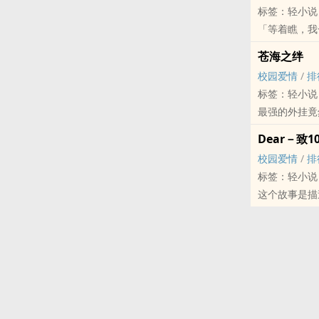
标签：轻小说
纯希来到了货
「等着瞧，我
而且，自己似
怀着满腔热血
魔女的庭院，
苍海之绊
因为再也无法
校园爱情
/
排
在这样的他面
标签：轻小说
她的名字是「
最强的外挂竟
相隔十年的相
刚升上国中二
「如果你无法
Dear－致
总是在班上文
这是，传达自
校园爱情
/
排
与一放学回家
地表最强歌姬
标签：轻小说
虽然一直都在
为您歌咏世上
这个故事是描
门口相识了。
教室外听见了
然而，在升上
事。
立下约定「上
在诱导小咲加
在长的仿佛将
一边为了校庆
两人在不同的
成了这首歌，然
却再一次在「
长歌：喂，阿
被异世界所分
阿苍：有什么