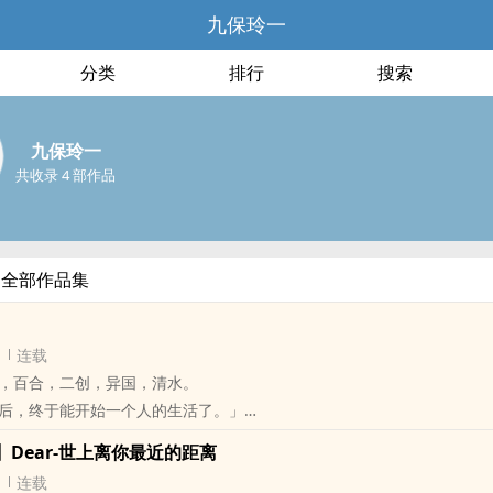
九保玲一
分类
排行
搜索
九保玲一
共收录 4 部作品
的全部作品集
连载
，百合，二创，异国，清水。
后，终于能开始一个人的生活了。」
是普通的大学生，然而却意外的租了一栋奇怪的房子而来到奇怪的世界。
Dear-世上离你最近的距离
为魔女的庭院，不需要房租也不需要打理，只要寄居在这里就好。
连载
环境开放，庭院辽阔的地方，当纯希将行李都处理好之后......，异变开始