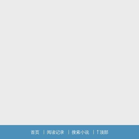
网路交友衍生出现实恋爱的小故事~
阳光呆萌攻X绘画大触痴情受
首页
阅读记录
搜索小说
顶部