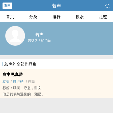
若声
返回
首页
分类
排行
搜索
足迹
若声
共收录 1 部作品
若声的全部作品集
腐中见真爱
耽美
/
排行榜
连载
标签：耽美，疗愈，甜文。
他是我偶然遇见的一颗星。
闪耀璀璨。
初见时，我没有意识的享受他的光芒。
当时间久了，我才意识到---星星是会殒落的，光芒是会失去的。