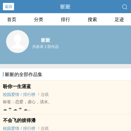
眽眽
返回
首页
分类
排行
搜索
足迹
眽眽
共收录 2 部作品
眽眽的全部作品集
盼你一生湛蓝
校园爱情
/
排行榜
连载
标签：恋爱，虐心，清水。
☁ ☂ ☁ ☂ ☁
若湛蓝是自由，是解脱，
不会飞的彼得潘
但愿，它能使你再次展翅翱游。
校园爱情
/
排行榜
连载
她早见过他。