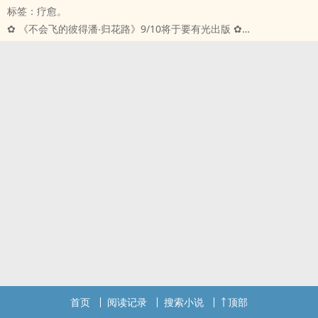
标签：疗愈。
初遇时，她是小学生，他是高中生，关系仅是哥哥的朋友和朋友的妹
✿ 《不会飞的彼​得潘‧归花路》9/10将于要有光出版 ✿
妹。
此书分为两册，上册《青草苗》，下册《归花路》，皆可独立阅读。
再见时，他成为她的老师，为了一打啤酒，天天到她家劝她上学。
这世界辽阔无边际，我却遇见了你。
知道他不会再让任何人住进心里，却无法不对他动心。
可以放心做自己，继续当个彼得潘，只因为有你在。
「我不是个应该被喜欢的人。」
彼得潘会飞，自由自在，不用待在陆上苟延残喘，
「就算不是。」她说：「我也喜欢了。」
那是我的梦想，展翅飞向永无岛，在那里，永远不必长大。
即使笑她飞蛾扑火。
谭子媛是拒绝长大的「彼得潘」，
即使他们可能，开花不结果。
荒芜的原野中，她是一株初长的青草苗，因此世界视她为异类。
师生 | 双向救赎 | 成长
在一次李想的出手相救下，两人的红线就此系上。
-
随着距离越靠越近，她渐渐发现李想与人隔绝的悲伤原因，
Chapter1 远在天边
背负着沉重过往，他放弃了棒球和自己，总是拒人千里之外，
Chapter2 漫漫长空
面对屹立不摇的冰墙，她用纯真善良将其融化，使他的心悄悄产生变
Chapter3 失重的秤
化。
Chapter4 忽明忽灭
她只是平凡的女孩，一个不会飞的彼得潘，却想要为李想长一双翅
Chapter5 坠落
膀；
Chapter6 生根
想替他带来希望，想当他的彼得潘，带着他前往永无岛。
Chapter7 碎玻璃
首页
阅读记录
搜索小说
顶部
她相信只要找到永无岛，所有人都能够幸福……