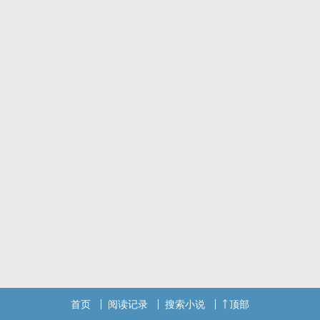
柄刀鞘而踏入纷乱的江湖。
为冰刀，两人相携共闯龙潭虎穴。为信念，两人刀剑相向。
在阴谋中他们相知相爱相杀然后并肩而行。
王爷攻X铸剑师受
首页
阅读记录
搜索小说
顶部