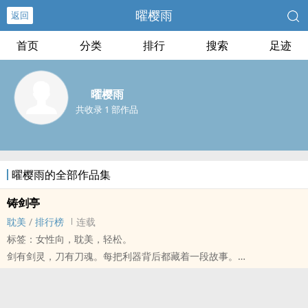
曜樱雨
返回
首页
分类
排行
搜索
足迹
曜樱雨
共收录 1 部作品
曜樱雨的全部作品集
铸剑亭
‎‍耽‍‌美‎‍
/
排行榜
连载
标签：女性向，‎‍耽‍‌美‎‍，轻松。
剑有剑灵，刀有刀魂。每把利器背后都藏着一段故事。
当朝王爷林洛寒有天寻获一把如寒冰般冻人的冰刀，为了修复冰刀的
缺角，他踏入纷乱的江湖。
隐于金陵小村的陆修言，是个不问江湖事的铸剑师，却为了替他铸一