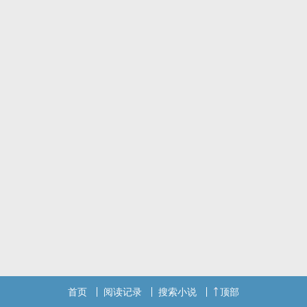
直到最后，一身男装却又戴着大量首饰、再也不是小女孩的旁观者，
终于知道自己根本对时间无能为力…。
已完结故事。
首页
阅读记录
搜索小说
顶部