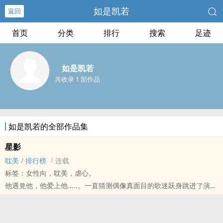
如是凯若
返回
首页
分类
排行
搜索
足迹
如是凯若
共收录 1 部作品
如是凯若的全部作品集
星影
耽美
/
排行榜
连载
标签：女性向，耽美，虐心。
他遇見他，他爱上他.....。一直猜测偶像真面目的歌迷跃身跳进了演艺
界，旁观自己的预言成真.....。
虽然故事还没延伸到真正引爆一切的部分，但每个人物心中的畏惧，
都会在未來浮上台面。