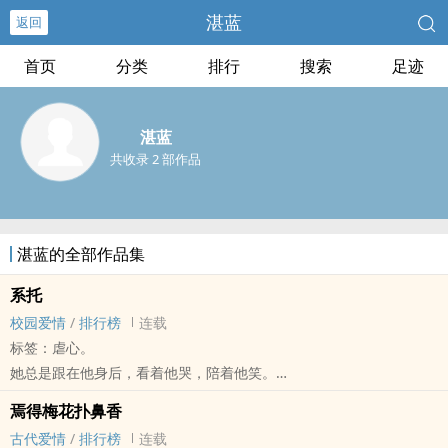
湛蓝
返回
首页
分类
排行
搜索
足迹
湛蓝
共收录 2 部作品
湛蓝的全部作品集
系托
校园爱情
/
排行榜
连载
标签：虐心。
她总是跟在他身后，看着他哭，陪着他笑。
然而谢墨宸想珍惜的却不是她，他们彼此都明白这段感情不会有结
焉得梅花扑鼻香
果，但只要不戳破友谊就好对吧。
古代爱情
/
排行榜
连载
沈玥曦不想成为他的替代品，却往往因为太爱他，而把自己倾尽所