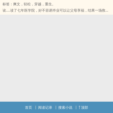
标签：爽文，轻松，穿越，重生。
有。直到她见到了那有着蓝色忧郁的孟向尧，她的眼泪就再也不是为
诶....读了七年医学院，好不容易毕业可以让父母享福，结果一场救援
了他而流。
意外，又让她的人生从头开始。
阴郁的蓝色曲调，带往他们陷入最美的迷惘。
从昏迷中醒来的她，变成五岁女童，在这个陌生的地方，娘死了，爹
预计七月开始更新◎每周三/五/六晚上八点更新€
又不怎么疼爱的世界，家人都以为她摔傻了，但她却比任何人看的都
※林语堂文学奖参赛之书籍/只是不够爱妳暂时停更※
通透，为了存活下来她只能装傻充任....
→湛蓝我很好勾搭的 欢迎大家多流言跟我互动 我也会到你们版上踏踏
←
ig ting_ling1218喜欢我的书籍可以来追踪我 我也会回追喔；))
/watch?v=a76c_48DPMY(剪刀石头布)
最近很喜欢的一首歌分享给大家/////
首页
阅读记录
搜索小说
顶部