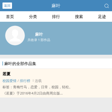
麻叶
返回
首页
分类
排行
搜索
足迹
麻叶
共收录 1 部作品
麻叶的全部作品集
若夏
校园爱情
/
排行榜
连载
标签：青梅竹马，恋爱，日常，校园，轻松。
《若夏》于2016年4月2日由商周出版
购书去金石堂 博客来 城邦读书花园
商周网路小说新星 麻叶 写出我们最璀璨、最热血、最疯狂的青涩岁月
★ 忘不掉的是回忆，继续的是生活，错过的，当真能就此擦肩而过