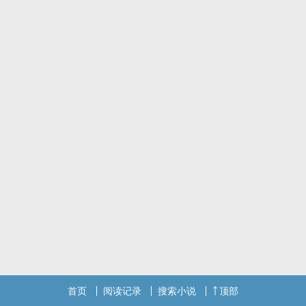
吗？ ★
忘了从什么时候开始，每当这样看着她的背影，心中就会涌起一股难
以言喻的安心。
我喜欢那种感觉，也知道那是喜欢一个人的感觉。
然而，对于揣测对方心意这件事，我一直显得非常笨拙。
担心线索不够明确，担心想错了答案。
以至于就算过了这么多年，我们的关系也始终不曾往前一步⋯⋯
若夏，那个从我早已遗忘的童年记忆中重新向我走来的女孩。
麻叶作品集 02
首页
阅读记录
搜索小说
顶部