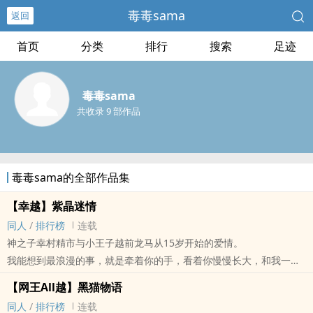
毒毒sama
返回
首页
分类
排行
搜索
足迹
毒毒sama
共收录 9 部作品
毒毒sama的全部作品集
【幸越】紫晶迷情
‌‍‎同‍‌‎人‌
/
排行榜
连载
神之子幸村精市与小王子越前龙马从15岁开始的爱情。
我能想到最浪漫的事，就是牵着你的手，看着你慢慢长大，和我一起
慢慢变老。
【网王All越】黑猫物语
‌‍‎同‍‌‎人‌
/
排行榜
连载