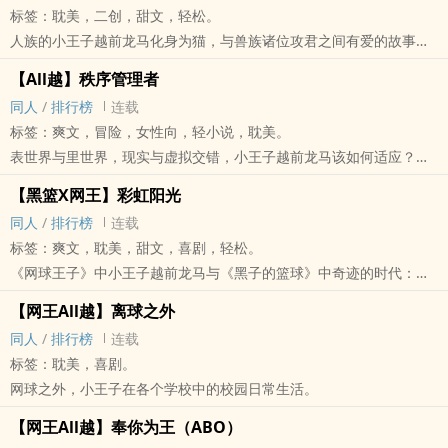
标签：‎‌‍耽‎‌美‌‌，二创，甜文，轻松。
人族的小王子越前龙马化身为猫，与兽族诸位攻君之间有爱的故事。
CP包含：双越、冢越、幸越、不二越、迹越、德越、入江越、真越
【All越】秩序管理者
‌‍‎同‍‌‎人‌
/
排行榜
连载
标签：爽文，冒险，女性向，轻小说，‎‌‍耽‎‌美‌‌。
表世界与里世界，现实与虚拟交错，小王子越前龙马该如何适应？又
如何透过蛛丝马迹追寻当年兄长被袭的真相？
【黑篮X网王】彩虹阳光
‌‍‎同‍‌‎人‌
/
排行榜
连载
标签：爽文，‎‌‍耽‎‌美‌‌，甜文，喜剧，轻松。
《网球王子》中小王子越前龙马与《黑子的篮球》中奇迹的时代：赤
司征十郎、绿间真太郎、青峰大辉、黄濑凉太、紫原敦从国中时代开
【网王All越】离球之外
始的纯爱故事。主赤司X越前，其余四人尽量兼顾。
‌‍‎同‍‌‎人‌
/
排行榜
连载
标签：‎‌‍耽‎‌美‌‌，喜剧。
网球之外，小王子在各个学校中的校园日常生活。
【网王All越】奉你为王（ABO）