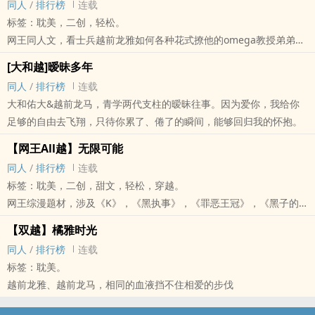
‌‍‎同‍‌‎人‌
/
排行榜
连载
标签：‎‌‍耽‎‌美‌‌，二创，轻松。
网王‌‍‎同‍‌‎人‌文，看士兵越前龙雅如何各种花式撩他的omega教授弟弟，
看皇帝德川和也如何强势掠走被营救俘虏的心，再看四大攻君如何为
[大和越]暧昧多年
爱保驾护航。
‌‍‎同‍‌‎人‌
/
排行榜
连载
大和佑大&越前龙马，青学两代支柱的暧昧往事。因为爱你，我给你
足够的自由去飞翔，只待你累了、倦了的瞬间，能够回归我的怀抱。
【网王All越】无限可能
‌‍‎同‍‌‎人‌
/
排行榜
连载
标签：‎‌‍耽‎‌美‌‌，二创，甜文，轻松，穿越。
网王综漫题材，涉及《K》，《黑执事》，《罪恶王冠》，《黑子的
篮球》，《夏目友人帐》等漫画。
【双越】橘雅时光
攻君：周防尊、葬仪屋、恙神涯、赤司征十郎、的场静司、幸村精
‌‍‎同‍‌‎人‌
/
排行榜
连载
市、手冢国光（番外篇增加迹部景吾、宗像礼司）
标签：‎‌‍耽‎‌美‌‌。
受君：妥妥的龙马小王子
越前龙雅、越前龙马，相同的血液挡不住相爱的步伐