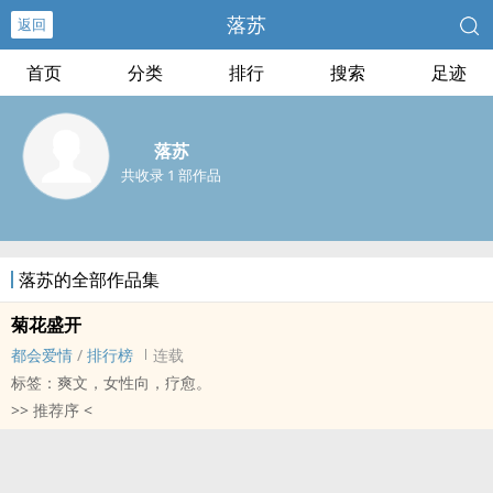
落苏
返回
首页
分类
排行
搜索
足迹
落苏
共收录 1 部作品
落苏的全部作品集
菊花盛开
都会爱情
/
排行榜
连载
标签：爽文，女性向，疗愈。
>> 推荐序 <