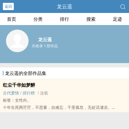
龙云遥
返回
首页
分类
排行
搜索
足迹
龙云遥
共收录 1 部作品
龙云遥的全部作品集
红尘千华如梦醉
古代爱情
/
排行榜
连载
标签：女性向。
十年生死两茫茫，不思量，自难忘，千里孤坟，无处话凄凉。
前世相思，前世情，到此一饮如梦醉
生前上天让他与她相恋，可最后却是苦了她半生