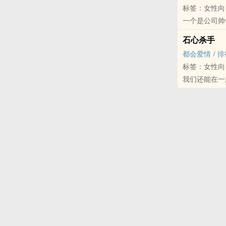
标签：女性向
一个是公司帅
他爱她爱了多
石心杀手
帅气霸道总裁
都会爱情
/
排
标签：女性向
我们还能在一
还能相爱嘛？
谁是杀手谁又