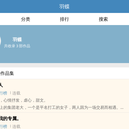
羽蝶
分类
排行
搜索
羽蝶
共收录 3 部作品
部作品集
人
行榜
连载
，心情抒发，虐心，甜文。
上的集团老大，一个是平名打工的女子，两人因为一场交易而相遇。
人，又会激出什么样的火花呢？
我的专属。
乐。
行榜
连载