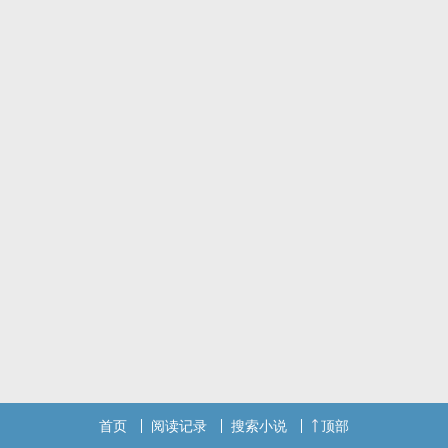
有些人，当你慢慢发现他在自己心中的地位变的重要的时候，早就已
经不在了。
有些人，在你绕了一大圈的想要接近他时，早已对你淡了。
一段后知后觉的初恋
一段糊涂过后的青春
在经历一切之后才领悟了
我的初恋，我的青春，不等人，笔直的向前走，不回首。
那些年----逝去的青春
#作者本人的故事，细细回味，如果有相同的经历，就请默默的放心
里，不要强求忘记，放下就好，因为我们都曾糊涂过。
此为短篇故事，希望大家会喜欢。
首页
阅读记录
搜索小说
顶部