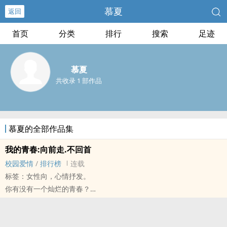
慕夏
返回
首页
分类
排行
搜索
足迹
慕夏
共收录 1 部作品
慕夏的全部作品集
我的青春:向前走.不回首
校园爱情
/
排行榜
连载
标签：女性向，心情抒发。
你有没有一个灿烂的青春？
妳有没有一个苦涩的初恋？
如果有，你定是会明白青春的酸甜苦辣以及初恋的未完成式。
有些人，错过了就再也找不回来了。