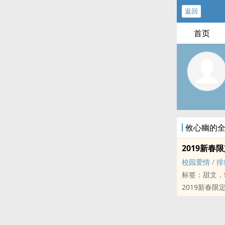
返回
首页
攸心幽的
2019新春
校园爱情
/
排
标签：甜文，
2019新春限
将于除夕至初
❉ ‧ ❉ ‧ ❉ ‧ ❉
《除夕 小猪