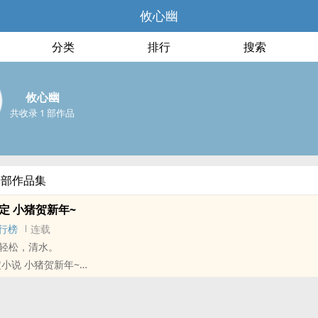
攸心幽
分类
排行
搜索
攸心幽
共收录 1 部作品
全部作品集
限定 小猪贺新年~
行榜
连载
轻松，清水。
定小说 小猪贺新年~
六的每天早上7：00更新一篇，9：00更新一篇 日更两篇
 ‧ ❉ ‧ ❉ ‧ ❉ ‧ ❉ ‧ ❉ ‧ ❉ ‧ ❉
报到》 高二的我被编到了20班，20班是这次编班中最受欢迎的「颜值班」