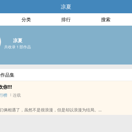
凉夏
分类
排行
搜索
凉夏
共收录 1 部作品
部作品集
你!!!
行榜
连载
们俩相遇了，虽然不是很浪漫，但是却以浪漫为结局。
冰块男学长
欢你！」「为什么喜欢我？」『学长，我喜欢你很久了，请你和我交往。
。』