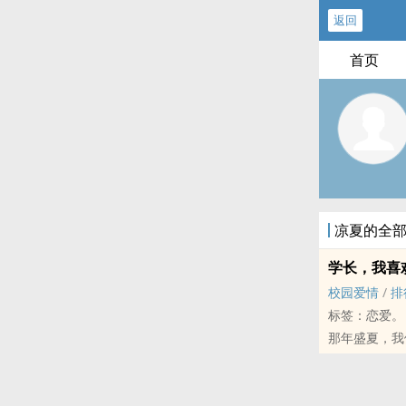
返回
首页
凉夏的全
学长，我喜欢
校园爱情
/
排
标签：恋爱。
那年盛夏，我
天然呆学妹×
「学长，我喜
一百年再来说