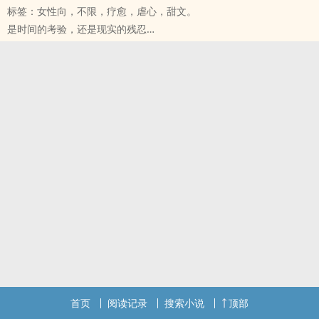
标签：女性向，不限，疗愈，虐心，甜文。
「什么意思？」叶泓悯歪着头，忏动着心虚的表情问。
是时间的考验，还是现实的残忍
从修习过精神科概论到大四的精神科实习，似乎从不曾听过这一句。
才让深爱的彼此变成了熟悉的陌生人？
「精神病患像是醒着做梦，真实与虚幻不断地交替着，甚至有些人称
如果青涩年少的日子里，
他们是『醒着做梦的天才』，因为他们大部份其实都相当聪明。但是
那些勇无反顾投入的情感，
我们这些相对的正常人却一直还在沉睡着，看不见自己丑陋的假面
终究不能落幕于完美结局，
具。」
那么对女人来说，
******************************************************
幸福的定义究竟是什么？
「小叶老师，其实我和吴隽宸……」
「焦糖玛奇朵？妳怎么还是习惯喝这么甜？」
「我知道，男生和女生的交往本来就是很正常的事，是我自己太大惊
「有些习惯是一辈子也很难改的，不过，我决定以后改喝黑咖啡好
小怪了……」
了。年纪越来越大，禁不起太甜的负荷，还是清淡一点比较好。」
「不是，我不喜欢吴隽宸，我喜欢……小叶老师。」
「你甚么时候又开始抽烟？我以为你戒掉了？」
「我曾经有个很喜欢的人，他跟我说他要结婚了，所以不能要我和他
「有些习惯是因为某些人才改变的，如果人不在身边，就失去了意
的小孩，然后……他就从此……不见了。没关系的，小叶老师，或许我
义，甚么都无所谓了。」
喜欢你，只不过是移情作用吧？你不用太在意我，病人对治疗者都会
天蝎男—杜鑫评
产生移情，上次欣仪老师咨商的时候说的……」
身为一个同事眼中逻辑分明、行事理智的外科医者，面对血肉淋漓的
她低下头，噙含淡淡感伤的味道，苍白的唇犹仍带着笑，「我喜欢你
组织、情绪失控的病患和家属，绝对都要能沉着冷静，微笑应对。但
不是真的喜欢，那是假的，我所想的一切都是假的。或者，其实我也
首页
阅读记录
搜索小说
顶部
是唯有眼前的女人，是他失去理智的根源。只有他自己知道，他的谈