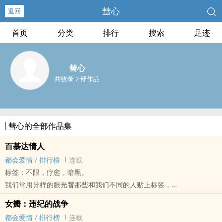
彗心
返回
首页
分类
排行
搜索
足迹
彗心
共收录 2 部作品
彗心的全部作品集
百慕达情人
都会爱情
/
排行榜
连载
标签：不限，疗愈，暗黑。
我们常用异样的眼光替那些和我们不同的人贴上标签，
其实，自己才是心理最不健康的那个人。
女瓣：违纪的战争
「精神科里有句话说，『他们都是醒着的精神病，我们都是睡着的正
都会爱情
/
排行榜
连载
常人。』」