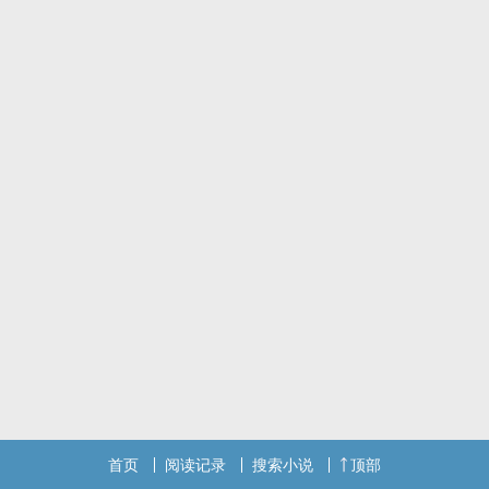
众人跌破眼镜——
这是一年前的脑洞，端午回家开电脑发现了这篇旧文。之前写了个开
头，然后就被遗忘在电脑硬盘里。现在干脆扔上来，慢慢来填坑吧。
如果大家喜欢这篇文的话，那我就先来填这篇的坑~~不然应该是缘更
了，好久都不打游戏了。
催更指向微博：落日的小秘密
脑洞隔太久了，一下子填起来很吃力，所以目前主要还是更新另外一
篇新文——
首页
阅读记录
搜索小说
顶部