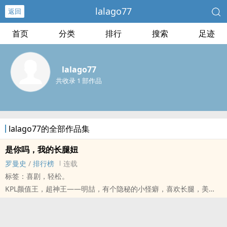
lalago77
返回
首页
分类
排行
搜索
足迹
lalago77
共收录 1 部作品
lalago77的全部作品集
是你吗，我的长腿妞
罗曼史
/
排行榜
连载
标签：喜剧，轻松。
KPL颜值王，超神王——明喆，有个隐秘的小怪癖，喜欢长腿，美
腿。
何田田一个名不见经传的小网红，靠着一双大美腿俘获了这位手游电
竞界的大佬。