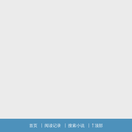
『我拿双剑吧！你拿这棍子，以后我入七秀你入少林，我们来玩个禁
忌，多好啊？』依稀记得当年的约定，但到头来人事已非，那个约
定，也早就不能实现了。
※无节操
※女主不洁
※前期略ＮＰ，结局１Ｎ１
首页
阅读记录
搜索小说
顶部