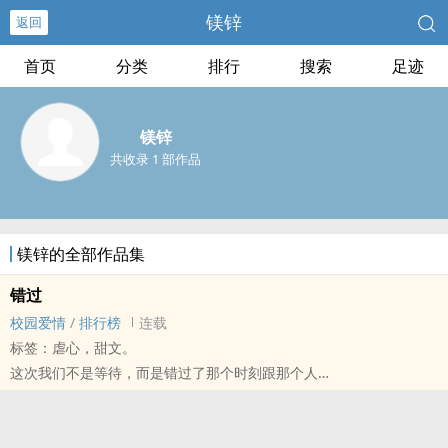
镁锌
返回
首页
分类
排行
搜索
足迹
镁锌
共收录 1 部作品
镁锌的全部作品集
错过
校园爱情
/
排行榜
连载
标签：虐心，甜文。
这次我们不是等待，而是错过了那个时刻跟那个人
恋爱就像每个谈恋爱的人说的一样美丽，但是我们却忘记在暗恋的时
候的痛苦，因为我们总是想保留那美好的回忆，其余的全部丢掉
她叫夏羽妃，今年16岁，正值青春期