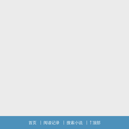
成绩不好却很用功念书就为了跟林文翔同班，她越来越努力，因为那
个他成绩也越来越好，身边也越来越多女生喜欢上他
但是，有个人却能简简单单就从她身边把林文翔夺走
他走了，她的生活失去了重心
她一点也不晓得往后的生活她该怎么过
没有了他，努力似乎也没有用了......
我们彼此错过了开口的时间
年轻的我们同样受着伤
什么时候才能抚平？
Chapter1.他是好人
Chapter2.间接出局
Chapter3.你离开后
Chapter4.想念
Chapter5.新学期
Chapter6.学长
Chapter7.告白
Chapter8.约会
首页
阅读记录
搜索小说
顶部