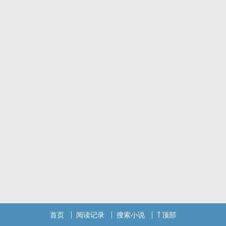
杨富贵因肥胖又好色，强押民女入宅，被民女未婚夫以匕首刺入胸口
再投入池中，奄奄一息，因此严君扬得以附身在他身上。
身为医者与杨富贵的未婚妻，骆芷岚虽然与杨富贵许久未见，但为了
不让他认出她，因此她女扮男装进入杨府救他。
原本应为陌生人的两人，命运因杨富贵而牵连在一起......
*每周日下午2点准时更新~
首页
阅读记录
搜索小说
顶部