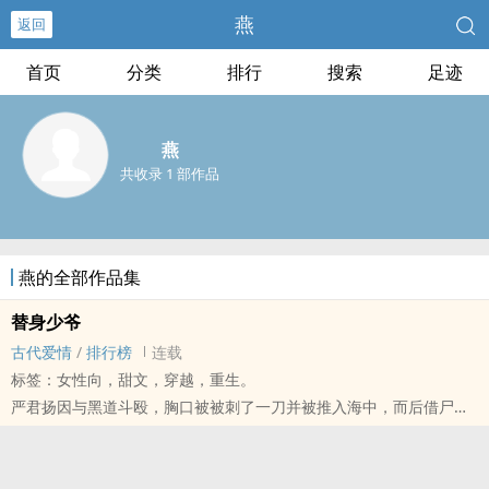
燕
返回
首页
分类
排行
搜索
足迹
燕
共收录 1 部作品
燕的全部作品集
替身少爷
古代爱情
/
排行榜
连载
标签：女性向，甜文，穿越，重生。
严君扬因与黑道斗殴，胸口被被刺了一刀并被推入海中，而后借尸还
魂在杨富贵身上。
当他醒来时，发现自己身在陌生的古代环境，是天龙纺织行的二少
爷，亦是杨家的小霸王。