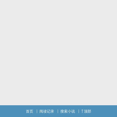
原本我以为自己早已不在乎了。
可是我发现，那只是我以为。
我自以为的事情实在太多太多….
就包括他也是。
在我决定离开他的那刻起，我知道自己再也没有资格可以多说什么。
连一个最简单的问候都没办法做到。
我以为与陆承浩的相遇会令我好转。
没有。
那始终还是，我以为。
我离开了之后，我们算是结束了吗？
我真的，不知道.....
应景主题曲- A-Lin 给我一个理由忘记
书封如有侵权，会立即撤下。
首页
阅读记录
搜索小说
顶部