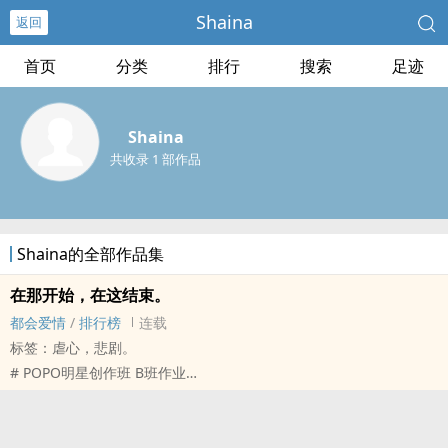
Shaina
返回
首页
分类
排行
搜索
足迹
Shaina
共收录 1 部作品
Shaina的全部作品集
在那开始，在这结束。
都会爱情
/
排行榜
连载
标签：虐心，悲剧。
# POPO明星创作班 B班作业
# 保留修改之权力
或许我们的开始跟结束，
早就安排好了。