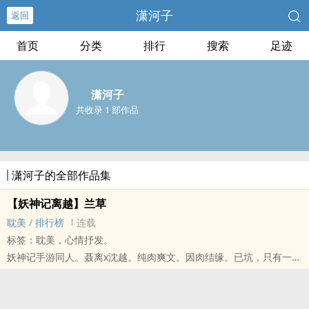
潇河子
返回
首页
分类
排行
搜索
足迹
潇河子
共收录 1 部作品
潇河子的全部作品集
【妖神记离越】兰草
耽美
/
排行榜
连载
标签：耽美，心情抒发。
妖神记手游同人。聂离x沈越。‍纯‍肉‌‎‌爽文。因肉结缘。已坑，只有一章
肉能看。