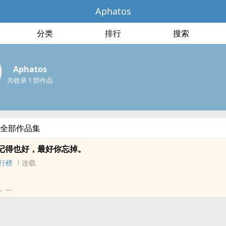
Aphatos
分类
排行
搜索
Aphatos
共收录 1 部作品
s的全部作品集
记得也好，最好你忘掉。
行榜
连载
。
的故事。
做甚么事情，也是用着漫不经心的姿势。
里的人是谁？」