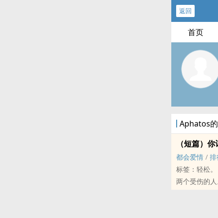
返回
首页
Aphato
（短篇）你
都会爱情
/
排
标签：轻松。
两个受伤的人
一个关于救赎
这个男人无论
「那个住在这