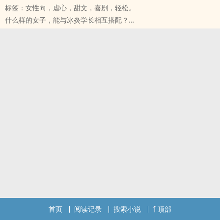
标签：女性向，虐心，甜文，喜剧，轻松。
＂因你，而爱；因你，而恋＂
什么样的女子，能与冰炎学长相互搭配？
无关乎性别，只因是你。
由于个人不爱过于夸大的设定，没有特别了不起的才能、比其他人更
###############
没有光彩的一名女主角基于这样的定义下诞生了───
在此发出一篇我觉得很蠢的通告
＃＃＃＃＃＃＃＃ 书本简介分隔线 ＃＃＃＃＃＃＃＃
当初申请Popo的时候我用的信箱是奇摩
对我来说，你是一个不请自来的闯入者。
相信大家都知道奇摩历经各式各样的改革，所以如今我已无法登入奇
因为你，破坏了我的平稳人生。
摩信箱
但是渐渐的，我开始了解到这些不再平常的日常。
然而，之前我已经使用记忆密码好一阵子
你一直在我身边静静看着、看着，从很久很久───早在我踏入世界之
所以我已经忘记Popo这里的密码
前。
于是呢...
四周一片漆黑，只剩我一个人在这里。
我只好来此处发出最后一次通告
这一刻，我好想问你一句：『我，对你来说究竟算什么？』
这里的文章会无限期不再更新orz
###############
明明默默耕耘了这么一段时间，觉得十分伤心(无奈)
在此发出一篇我觉得很蠢的通告
后续我会在这里继续更新(传送门)→/users/popohedy
当初申请Popo的时候我用的信箱是奇摩
或是搜寻作家：小橘
相信大家都知道奇摩历经各式各样的改革，所以如今我已无法登入奇
摩信箱
首页
阅读记录
搜索小说
顶部
然而，之前我已经使用记忆密码好一阵子