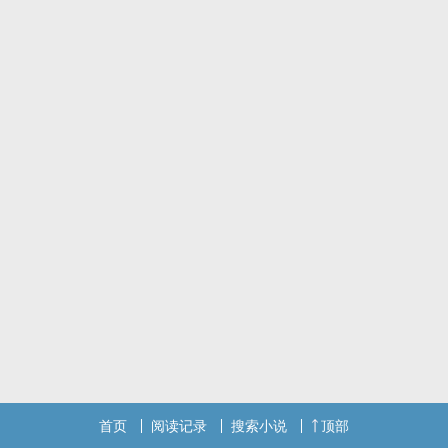
首页
阅读记录
搜索小说
顶部