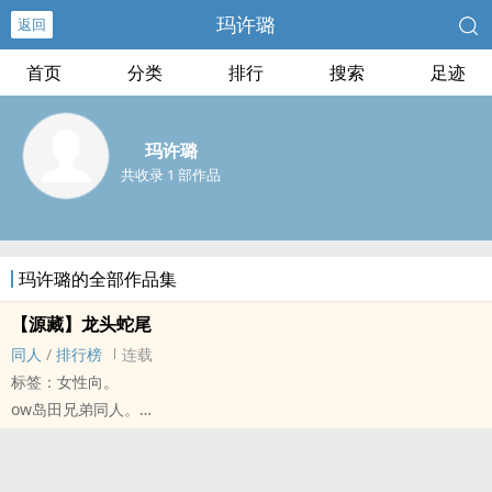
玛许璐
返回
首页
分类
排行
搜索
足迹
玛许璐
共收录 1 部作品
玛许璐的全部作品集
【源藏】龙头蛇尾
‍‎同‍‍‎人‎
/
排行榜
连载
标签：女性向。
ow岛田兄弟‍‎同‍‍‎人‎。
2016年为了传递两人的爱所作极短篇!
2018年的现在也是要传递他们的爱!