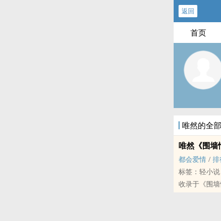
返回
首页
唯然的全
唯然《围墙
都会爱情
/
排
标签：轻小说
收录于《围墙
这是个迷人且
界和现实生活
话，读来轻松