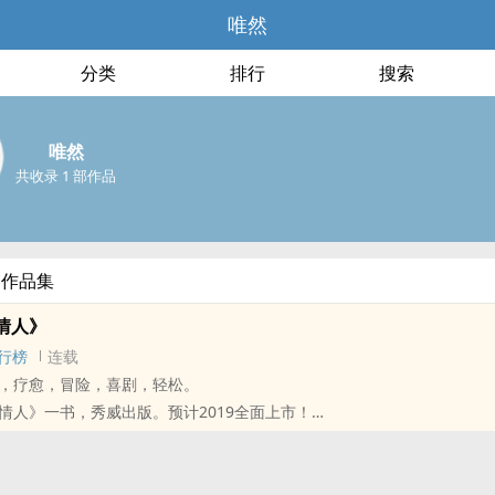
唯然
分类
排行
搜索
唯然
共收录 1 部作品
部作品集
情人》
行榜
连载
，疗愈，冒险，喜剧，轻松。
情人》一书，秀威出版。预计2019全面上市！
容易阅读的故事，书中布下层层谜样又荒诞的氛围，引领读者一步步进入
的困境。故事拥着如电影般的剪接手法、诗化的叙述、大量的留白及充满
又愉悦，予人一种精神饱满感。