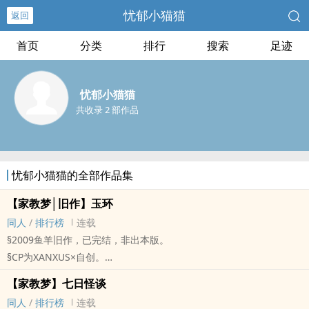
忧郁小猫猫
返回
首页
分类
排行
搜索
足迹
忧郁小猫猫
共收录 2 部作品
忧郁小猫猫的全部作品集
【家教梦│旧作】玉环
‌‍‎同‎人‍‌
/
排行榜
连载
§2009鱼羊旧作，已完结，非出本版。
§CP为XANXUS×自创。
§这只是一个很吵很欢很二的童话老故事，欢乐恶搞又青春的回忆。
【家教梦】七日怪谈
‌‍‎同‎人‍‌
/
排行榜
连载