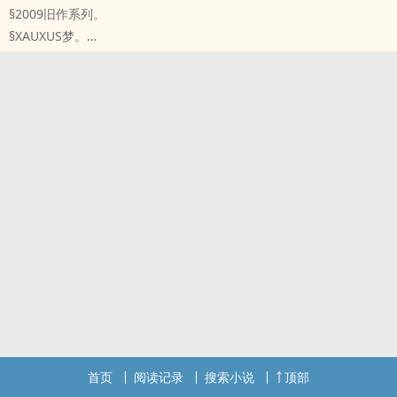
§2009旧作系列。
§XAUXUS梦。
两滴药水随机加入瓦利亚的早晨饮品中，难钱办事的阿尔柯芭雷诺万
万没想到，中奖的竟是──
于是，世界最恐怖的七天，安详又暴力的瓦利亚，以及每次出事都会
被刮入中央的彭哥列，通通再次卷入了腥风血雨中。
首页
阅读记录
搜索小说
顶部