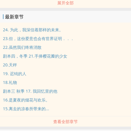
展开全部
某些人眼里，他就是一个言行糟糕，轻浮的混帐，但在他的朋友眼
里，他就是个智商极高的天才。
最新章节
然而天才的他却选择隐藏自己的锋芒，也喜欢穿梭在人群中，宁可做
一个陪衬，也不愿站在众人的眼光下。
24. 为此，我深信着那样的未来。
嘴巴特别过分，言行举止过于我行我素，尊师重道这个词在他眼里如
23.但，这份爱意也会有世界证明．．．
狗屎般，但身旁的朋友却对他没有任何怨言，因为他也像阳光般那样
22.虽然我们终将消散
照样着所有的人。
剧本四，冬季 21.手捧樱花瓣的少女
无论是一起经历儿时的她，还是与他有着分不开的缘分的她，还是被
他救赎过的他，在他们眼里，他就有如太阳般的，用着自己擅长的方
20.天秤
式帮着所有人。
19. 迟钝的人
这就是他，少年河野光，那个时不时在学校顶楼睡觉，并喜欢在巷弄
18.礼物
里抽烟的少年。
剧本三 秋季 17. 我回忆里的他
碍于剧场人手不足雇请少年河野光担任灯光师一职。
16.是夏夜的烟花与欢乐。
15.离去的凉春所带来的...
查看全部章节