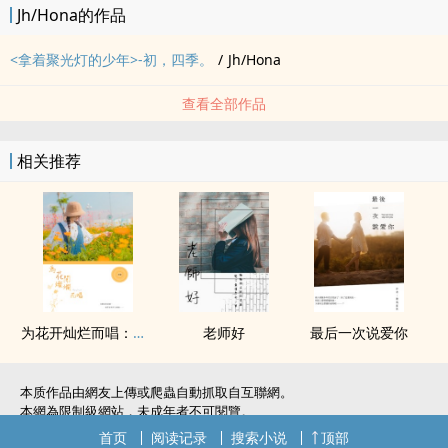
Jh/Hona的作品
<拿着聚光灯的少年>-初，四季。
/
Jh/Hona
查看全部作品
相关推荐
为花开灿烂而唱：外传
老师好
最后一次说爱你
本质作品由網友上傳或爬蟲自動抓取自互聯網。
本網為限制級網站，未成年者不可閱覽。
如無意中侵犯了您的權利，敬請聯系我們。
首页
阅读记录
搜索小说
顶部