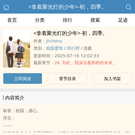
<拿着聚光灯的少年>-初，四季。
首页
分类
排行
搜索
足迹
<拿着聚光灯的少年>-初，四季。
作者：
Jh/Hona
类别：
校园爱情
/
排行榜
/
连载
2025-07-16 12:02:33
更新时间：
最新章节：
24. 为此，我深信着那样的未来。
立即阅读
章节目录
加入书架
内容简介
标签：校园，虐心。
序言：
------
他就像每个人生命里的陪衬，衬托出他身旁朋友及其鲜明的个性，在