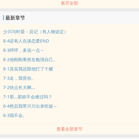
展开全部
结果一撞到就哭得唏哩哗啦
结果沈时晏一把公主抱... ...
最新章节
可爱哭包受X直球温柔攻
他们之间会擦出什么样的火花呢?
少川与时晏－后记（有人物设定）
这本纯爱。
8-4还有人在谈恋爱END
书封：感谢黎澪赠送（比心
8-3哼哼，多说一点～
｜标签#甜文#老公对我一见钟情
8-2他刚刚果然在勉强自己。
｜更新时间:稿子完成即发，时间不定。
(❁´◡`❁)还有几件事
8-1其实我还跟他打了个赌
▶喜欢这个故事的话收藏珍珠，不要吝啬把爱告诉我╰(*°▽°*)╯
7-3走，我背你。
▶文章为个人原创，未经允许，二改抄袭搬运，一律严律追究!!!
7-2快点长大啊...
7-1那...那妳不会难过吗？
6-4然后我带川川出来吃饭～
6-3我不会。
查看全部章节