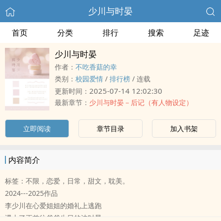
少川与时晏
首页
分类
排行
搜索
足迹
少川与时晏
作者：
不吃香菇的幸
类别：
校园爱情
/
排行榜
/
连载
2025-07-14 12:02:30
更新时间：
最新章节：
少川与时晏－后记（有人物设定）
立即阅读
章节目录
加入书架
内容简介
标签：不限，恋爱，日常，甜文，‍耽‎美‍。
2024---2025作品
李少川在心爱姐姐的婚礼上逃跑
遇上了正前往爷爷生日的沈时晏