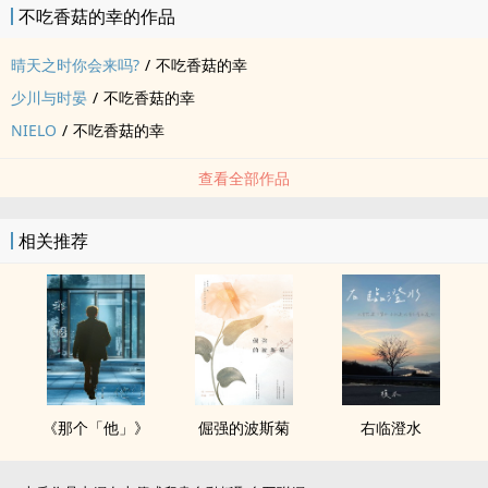
不吃香菇的幸的作品
晴天之时你会来吗?
/
不吃香菇的幸
少川与时晏
/
不吃香菇的幸
NIELO
/
不吃香菇的幸
查看全部作品
相关推荐
《那个「他」》
倔强的波斯菊
右临澄水