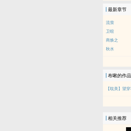
最新章节
流萤
卫暄
商焕之
秋水
布啾的作
【‌耽‌美‍‎‌】
相关推荐