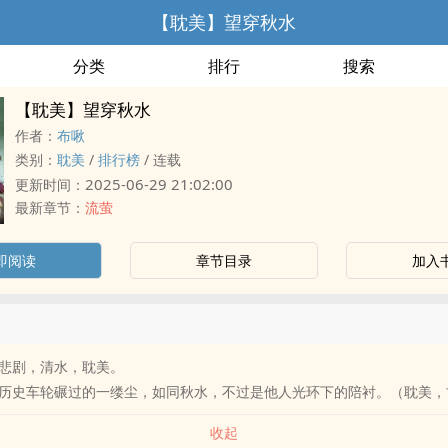
【‌耽‌美‍‎‌】望穿秋水
分类
排行
搜索
【‌耽‌美‍‎‌】望穿秋水
作者：
布啾
类别：
‌耽‌美‍‎‌
/
排行榜
/
连载
2025-06-29 21:02:00
更新时间：
最新章节：
流萤
即阅读
章节目录
加入
，清水，‌耽‌美‍‎‌。
历史车轮碾过的一缕尘，如同秋水，不过是他人光环下的陪衬。（‌耽‌美‍‎‌，
收起