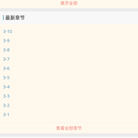
展开全部
就跟天秤一样，
不管你（妳）往哪一边下赌注，
最新章节
总有一边会比另外一边还要重。
当你（妳）找到爱的平衡点，
3-10
就代表着你（妳）下了多少的决心。
3-9
3-8
3-7
3-6
3-5
3-4
3-3
3-2
3-1
查看全部章节