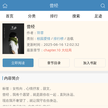
曾经
首页
分类
排行
搜索
足迹
曾经
作者：
羽霏
类别：
校园爱情
/
排行榜
/
连载
2025-06-16 12:02:32
更新时间：
最新章节：
chapter.10 大结局
立即阅读
章节目录
加入书架
内容简介
标签：女性向，心情抒发，甜文。
曾经，我有个愿望，就是跟你在一起，直到永远。
现在我不奢望了，就让我守在你身边。
书封为樊月制作~非常感谢 (鞠躬